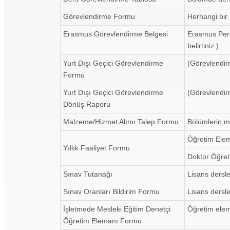
Görevlendirme Formu
Herhangi bir 
Erasmus Görevlendirme Belgesi
Erasmus Perso
belirtiniz.)
Yurt Dışı Geçici Görevlendirme
(Görevlendirm
Formu
Yurt Dışı Geçici Görevlendirme
(Görevlendirm
Dönüş Raporu
Malzeme/Hizmet Alımı Talep Formu
Bölümlerin m
Öğretim Elem
Yıllık Faaliyet Formu
Doktor Öğret
Sınav Tutanağı
Lisans dersler
Sınav Oranları Bildirim Formu
Lisans dersler
İşletmede Mesleki Eğitim Denetçi
Öğretim elema
Öğretim Elemanı Formu