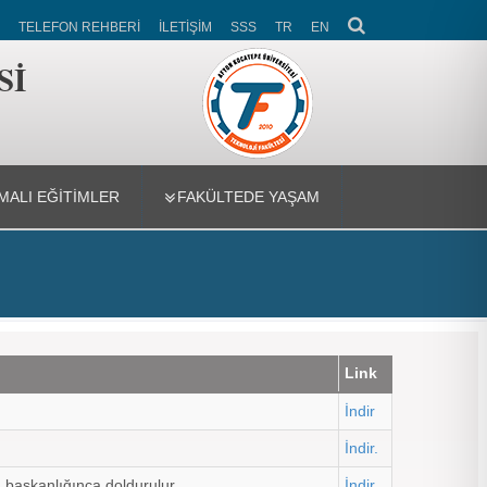
TELEFON REHBERİ
İLETİŞİM
SSS
TR
EN
Sİ
ALI EĞİTİMLER
FAKÜLTEDE YAŞAM
Link
İndir
İndir
.
m başkanlığınca doldurulur.
İndir