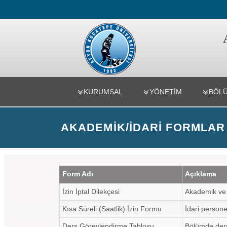
Teknoloji F
KURUMSAL
YÖNETİM
BÖL
AKADEMIK/İDARI FORMLAR
Form Adı
Açıklama
İzin İptal Dilekçesi
Akademik ve İ
Kısa Süreli (Saatlik) İzin Formu
İdari personel
Ders Görevlendirme Tablosu
Bölümde derse