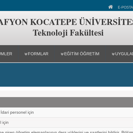
akültesi
E-POSTA
AFYON KOCATEPE ÜNİVERSİTE
Teknoloji Fakültesi
ÜMLER
FORMLAR
EĞITIM ÖĞRETIM
UYGULAM
dari personel için
 için
 giren öğretim elemanlarının ders yüklerini ve saatlerini bildirir. Bölü