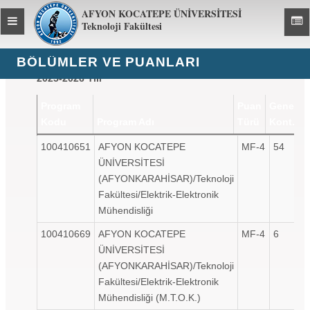
AFYON KOCATEPE ÜNİVERSİTESİ
Toggle
Toggl
Teknoloji Fakültesi
global
global
navigation
navig
BÖLÜMLER VE PUANLARI
2025-2026 Yılı
Program
Puan
Genel
Kodu
Program Adı
Türü
Kont.
Program
Program Adı
Puan
Genel
100410651
AFYON KOCATEPE
MF-4
54
Kodu
Türü
Kont.
ÜNİVERSİTESİ
(AFYONKARAHİSAR)/Teknoloji
Fakültesi/Elektrik-Elektronik
Mühendisliği
100410669
AFYON KOCATEPE
MF-4
6
ÜNİVERSİTESİ
(AFYONKARAHİSAR)/Teknoloji
Fakültesi/Elektrik-Elektronik
Mühendisliği (M.T.O.K.)