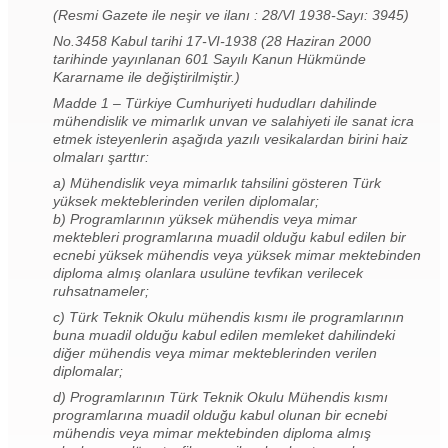
(Resmi Gazete ile neşir ve ilanı : 28/VI 1938-Sayı: 3945)
No.3458 Kabul tarihi 17-VI-1938 (28 Haziran 2000
tarihinde yayınlanan 601 Sayılı Kanun Hükmünde
Kararname ile değiştirilmiştir.)
Madde 1 – Türkiye Cumhuriyeti hududları dahilinde
mühendislik ve mimarlık unvan ve salahiyeti ile sanat icra
etmek isteyenlerin aşağıda yazılı vesikalardan birini haiz
olmaları şarttır:
a) Mühendislik veya mimarlık tahsilini gösteren Türk
yüksek mekteblerinden verilen diplomalar;
b) Programlarının yüksek mühendis veya mimar
mektebleri programlarına muadil olduğu kabul edilen bir
ecnebi yüksek mühendis veya yüksek mimar mektebinden
diploma almış olanlara usulüne tevfikan verilecek
ruhsatnameler;
c) Türk Teknik Okulu mühendis kısmı ile programlarının
buna muadil olduğu kabul edilen memleket dahilindeki
diğer mühendis veya mimar mekteblerinden verilen
diplomalar;
d) Programlarının Türk Teknik Okulu Mühendis kısmı
programlarına muadil olduğu kabul olunan bir ecnebi
mühendis veya mimar mektebinden diploma almış