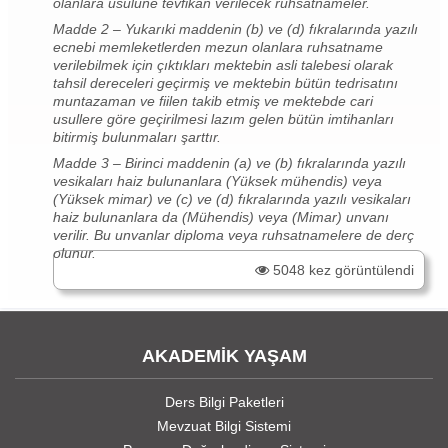
olanlara usulüne tevfikan verilecek ruhsatnameler.
Madde 2 – Yukarıki maddenin (b) ve (d) fıkralarında yazılı
ecnebi memleketlerden mezun olanlara ruhsatname
verilebilmek için çıktıkları mektebin asli talebesi olarak
tahsil dereceleri geçirmiş ve mektebin bütün tedrisatını
muntazaman ve fiilen takib etmiş ve mektebde cari
usullere göre geçirilmesi lazım gelen bütün imtihanları
bitirmiş bulunmaları şarttır.
Madde 3 – Birinci maddenin (a) ve (b) fıkralarında yazılı
vesikaları haiz bulunanlara (Yüksek mühendis) veya
(Yüksek mimar) ve (c) ve (d) fıkralarında yazılı vesikaları
haiz bulunanlara da (Mühendis) veya (Mimar) unvanı
verilir. Bu unvanlar diploma veya ruhsatnamelere de derç
olunur.
5048 kez görüntülendi
AKADEMİK YAŞAM
Ders Bilgi Paketleri
Mevzuat Bilgi Sistemi