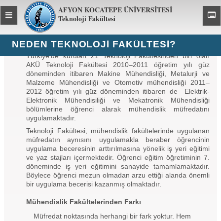
AFYON KOCATEPE ÜNİVERSİTESİ
Toggle
Toggl
Teknoloji Fakültesi
global
global
navigation
navig
NEDEN TEKNOLOJI FAKÜLTESI?
Türkiye’de kurulan 21 Teknoloji Fakültesinden biri olan
AKÜ Teknoloji Fakültesi 2010–2011 öğretim yılı güz
döneminden itibaren Makine Mühendisliği, Metalurji ve
Malzeme Mühendisliği ve Otomotiv mühendisliği 2011–
2012 öğretim yılı güz döneminden itibaren de Elektrik-
Elektronik Mühendisiliği ve Mekatronik Mühendisliği
bölümlerine öğrenci alarak mühendislik müfredatını
uygulamaktadır.
Teknoloji Fakültesi, mühendislik fakültelerinde uygulanan
müfredatın aynısını uygulamakla beraber öğrencinin
uygulama beceresinin arttırılmasına yönelik iş yeri eğitimi
ve yaz stajları içermektedir. Öğrenci eğitim öğretiminin 7.
döneminde iş yeri eğitimini sanayide tamamlamaktadır.
Böylece öğrenci mezun olmadan arzu ettiği alanda önemli
bir uygulama becerisi kazanmış olmaktadır.
Mühendislik Fakültelerinden Farkı
Müfredat noktasında herhangi bir fark yoktur. Hem