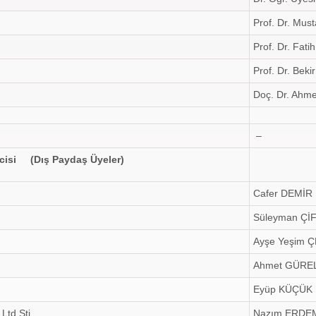
Prof. Dr. Mu
Prof. Dr. Fat
Prof. Dr. Bek
Doç. Dr. Ah
–
lcisi (Dış Paydaş Üyeler)
Cafer DEMİR
Süleyman Çİ
Ayşe Yeşim 
Ahmet GÜRE
Eyüp KÜÇÜK
Ltd.Şti
Nazım ERDE