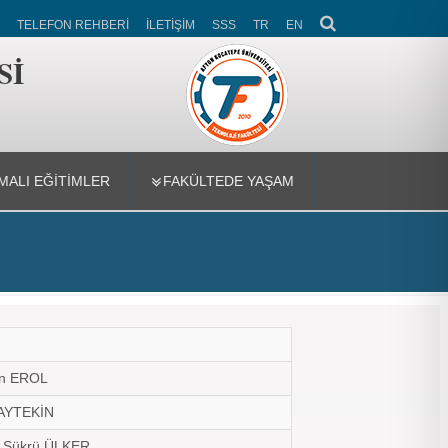
TELEFON REHBERİ
İLETİŞİM
SSS
TR
EN
Sİ
ALI EĞİTİMLER
FAKÜLTEDE YAŞAM
han EROL
l AYTEKİN
si Şükrü ÜLKER