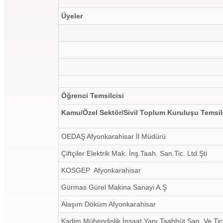
Üyeler
Öğrenci Temsilcisi
Kamu/Özel Sektör/Sivil Toplum Kuruluşu Temsi
OEDAŞ Afyonkarahisar İl Müdürü
Çiftçiler Elektrik Mak. İnş.Taah. San.Tic. Ltd.Şti
KOSGEP Afyonkarahisar
Gürmas Gürel Makina Sanayi A.Ş
Alaşım Döküm Afyonkarahisar
Kadim Mühendislik İnşaat Yapı Taahhüt San. Ve Tic.