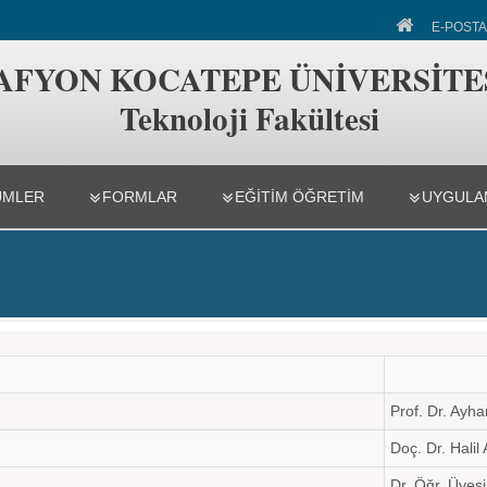
akültesi
E-POSTA
AFYON KOCATEPE ÜNİVERSİTE
Teknoloji Fakültesi
ÜMLER
FORMLAR
EĞITIM ÖĞRETIM
UYGULAM
U
Prof. Dr. Ay
Doç. Dr. Hali
Dr. Öğr. Üye