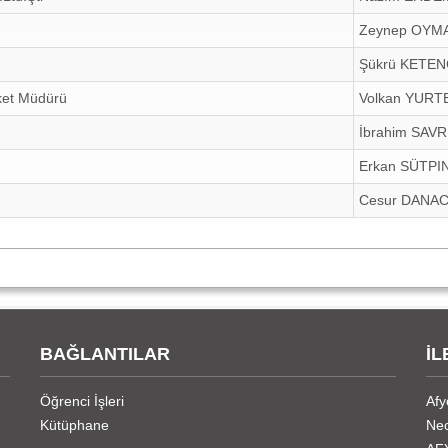
Zeynep OYM
Şükrü KETEN
rket Müdürü
Volkan YURT
İbrahim SA
Erkan SÜTPI
Cesur DANAC
BAĞLANTILAR
İL
Öğrenci İşleri
Afy
Kütüphane
Nec