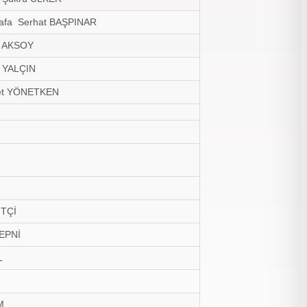
stafa Serhat BAŞPINAR
ih AKSOY
ir YALÇIN
met YÖNETKEN
FTÇİ
ÇEPNİ
L
M