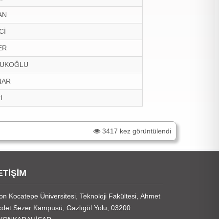
AN
Cİ
ER
VRUKOĞLU
NAR
I
3417 kez görüntülendi
ETİŞİM
on Kocatepe Üniversitesi, Teknoloji Fakültesi, Ahmet
det Sezer Kampusü, Gazlıgöl Yolu, 03200