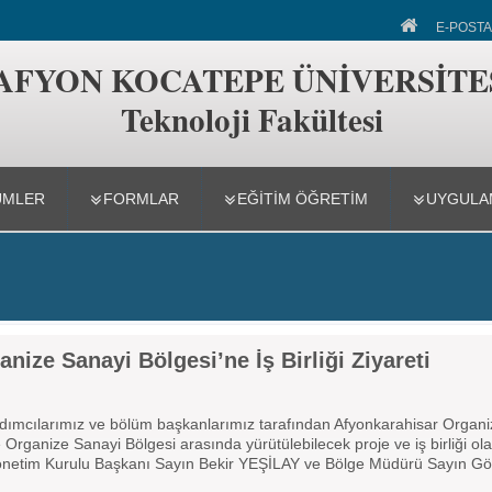
akültesi
E-POSTA
AFYON KOCATEPE ÜNİVERSİTE
Teknoloji Fakültesi
ÜMLER
FORMLAR
EĞITIM ÖĞRETIM
UYGULAM
ize Sanayi Bölgesi’ne İş Birliği Ziyareti
ımcılarımız ve bölüm başkanlarımız tarafından Afyonkarahisar Organiz
le Organize Sanayi Bölgesi arasında yürütülebilecek proje ve iş birliği 
yla Yönetim Kurulu Başkanı Sayın Bekir YEŞİLAY ve Bölge Müdürü Sayın G