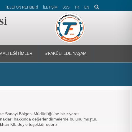
TELEFON REHBERİ
İLETİŞİM
SSS
TR
EN
Sİ
ALI EĞİTİMLER
FAKÜLTEDE YAŞAM
e Sanayi Bölgesi Müdürlüğü’ne bir ziyaret
olanakları hakkında değerlendirmelerde bulunulmuştur.
ökhan KIL Bey’e teşekkür ederiz.