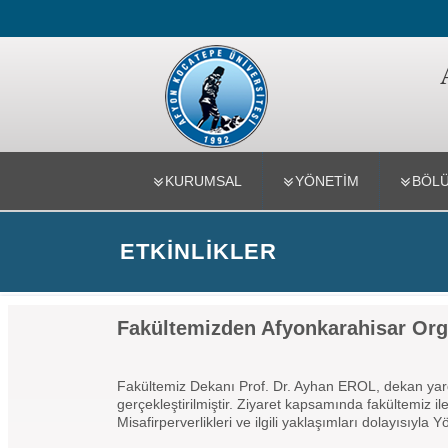
Teknoloji F
KURUMSAL
YÖNETİM
BÖL
ETKİNLİKLER
Fakültemizden Afyonkarahisar Organ
Fakültemiz Dekanı Prof. Dr. Ayhan EROL, dekan yard
gerçekleştirilmiştir. Ziyaret kapsamında fakültemiz i
Misafirperverlikleri ve ilgili yaklaşımları dolayısı