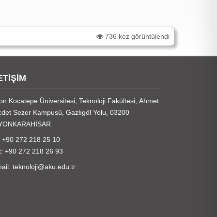
736 kez görüntülendi
ETİŞİM
on Kocatepe Üniversitesi, Teknoloji Fakültesi, Ahmet
det Sezer Kampusü, Gazlıgöl Yolu, 03200
YONKARAHİSAR
: +90 272 218 25 10
: +90 272 218 26 93
ail: teknoloji@aku.edu.tr