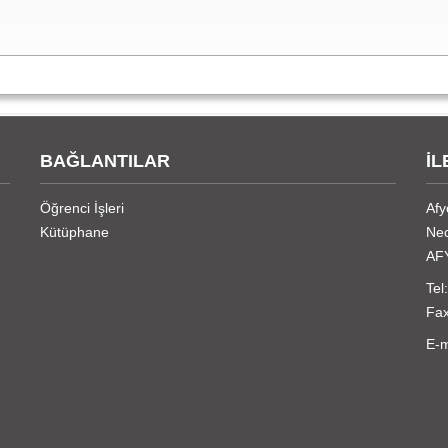
BAĞLANTILAR
İL
Öğrenci İşleri
Afy
Kütüphane
Nec
AF
Tel
Fax
E-m