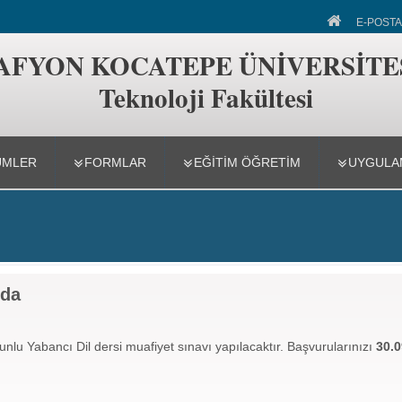
akültesi
E-POSTA
AFYON KOCATEPE ÜNİVERSİTE
Teknoloji Fakültesi
ÜMLER
FORMLAR
EĞITIM ÖĞRETIM
UYGULAM
nda
unlu Yabancı Dil dersi muafiyet sınavı yapılacaktır. Başvurularınızı
30.0