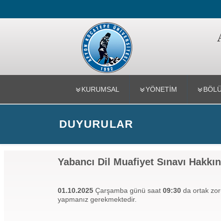
Teknoloji F
KURUMSAL
YÖNETİM
BÖL
DUYURULAR
Yabancı Dil Muafiyet Sınavı Hakkı
01.10.2025
Çarşamba günü saat
09:30
da ortak zor
yapmanız gerekmektedir.