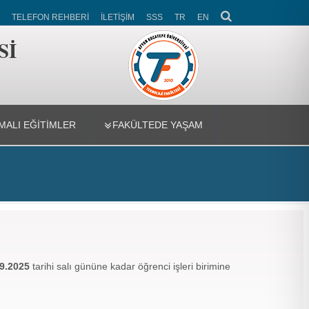
TELEFON REHBERİ
İLETİŞİM
SSS
TR
EN
Sİ
ALI EĞİTİMLER
FAKÜLTEDE YAŞAM
9.2025
tarihi salı gününe kadar öğrenci işleri birimine